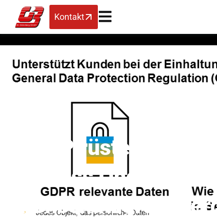
Kontakt
SAP rüstet SAP
Business One für EU-
Datenschutzgrundver